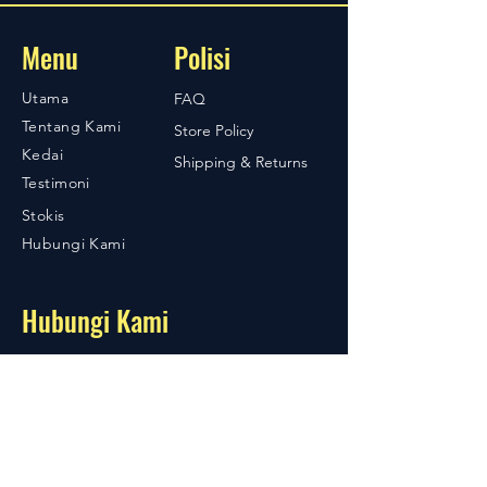
Menu
Polisi
Utama
FAQ
Tentang Kami
Store Policy
Kedai
Shipping & Returns
Testimoni
Stokis
Hubungi Kami
Hubungi Kami
04-424 7979
019-7744892
No 9A, Jalan Cindai Jaya 1A
Taman Cindai Jaya