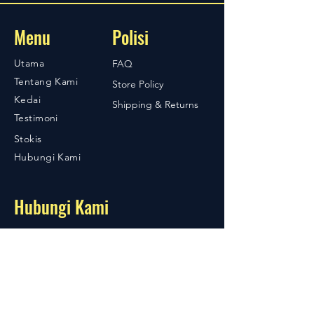
Menu
Polisi
Utama
FAQ
Tentang Kami
Store Policy
Kedai
Shipping & Returns
Testimoni
Stokis
Hubungi Kami
Hubungi Kami
04-424 7979
019-7744892
No 9A, Jalan Cindai Jaya 1A
Taman Cindai Jaya