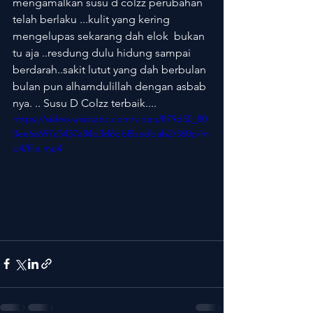
mengamalkan susu d colzz perubahan 
telah berlaku ...kulit yang kering 
mengelupas sekarang dah elok  bukan 
tu aja ..resdung dulu hidung sampai 
berdarah..sakit lutut yang dah berbulan 
bulan pun alhamdulillah dengan asbab 
nya. .. Susu D Colzz terbaik....
https://video.wixstatic.com/video/879d50_80
0ee6a697c5437a84b3d6bb8bedbab2/360p/m
p4/file.mp4