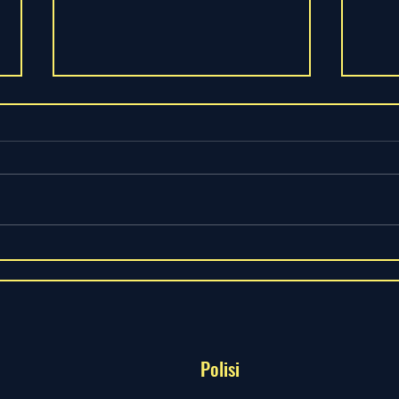
Sakit
BACAAN KENCING MANIS
TERLAMPAU TINGGI
Polisi