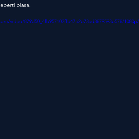
eperti biasa.
ic.com/video/879d50_4fb957102ffb47e2b73ad3879593b578/1080p